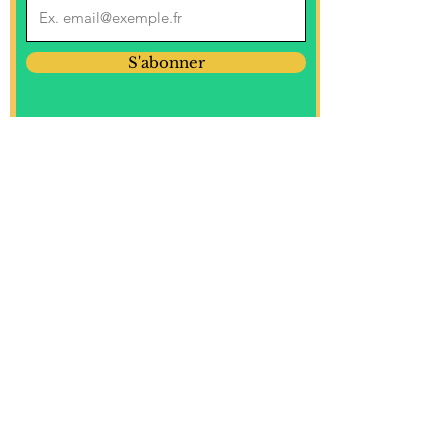
S'abonner
Mentions légales
Politique de cookies (UE)
Politique de confidentialité
Conditions générales d'utilisation
Conditions générales de vente ( CGV)