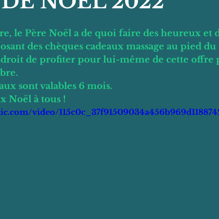
 DE NOEL 2022
e, le Père Noël a de quoi faire des heureux et d
osant des chèques cadeaux massage au pied du 
 droit de profiter pour lui-même de cette offre 
bre.
ux sont valables 6 mois.
 Noël à tous !
static.com/video/115c0c_37f91509034a456b969d11887