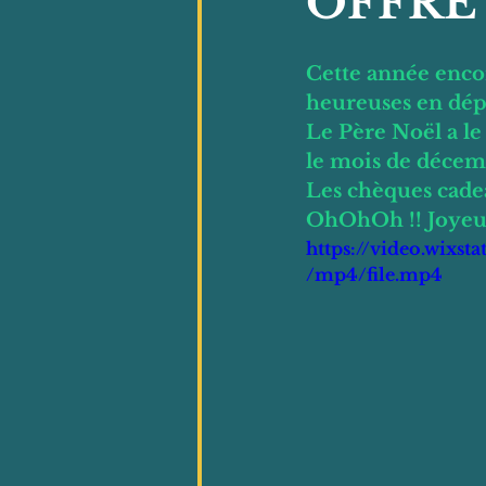
OFFRE
Cette année encor
heureuses en dép
Le Père Noël a le
le mois de décem
Les chèques cadea
OhOhOh !! Joyeux
https://video.wix
/mp4/file.mp4