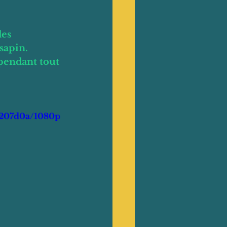
es 
sapin.
pendant tout 
4207d0a/1080p