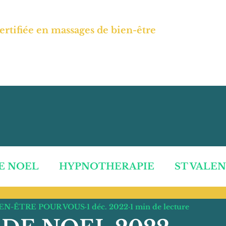
OISEAU
ertifiée en massages de bien-être
treprises
Chèque cadeau
Hypnothérapi
E NOEL
HYPNOTHERAPIE
ST VALE
IEN-ÊTRE POUR VOUS
1 déc. 2022
1 min de lecture