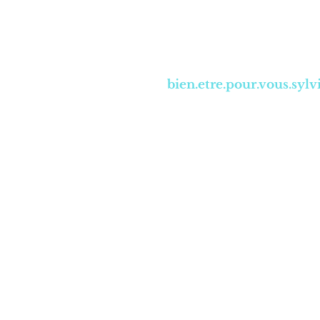
06 50 41 22 8
bien.etre.pour.vous.sy