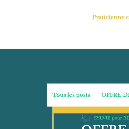
SYLVIE L
Praticienne c
Accueil
Massages
En
Tous les posts
OFFRE D
SYLVIE pour B